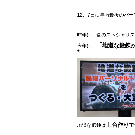
12月7日に年内最後の
パー
昨年は、食のスペシャリス
「地道な鍛錬
今年は、
た
土台作りで
地道な鍛錬は