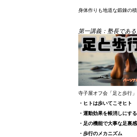
身体作りも地道な鍛錬の積
第一講義：塾長である
寺子屋オフ会「足と歩行」
・ヒトは歩いてこそヒト
・運動効果を帳消しにする
・足の機能で大事な足裏感
・歩行のメカニズム