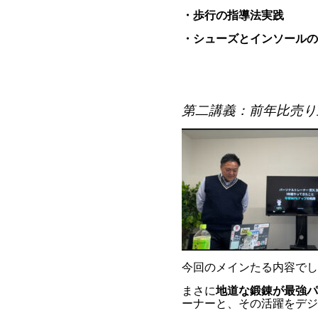
・歩行の指導法実践
・シューズとインソールの
第二講義：前年比売り
今回のメインたる内容でし
まさに
地道な鍛錬が最強パ
ーナー
と、その活躍をデジ