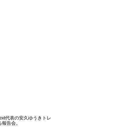
.Next代表の安久ゆうきトレ
る報告会。