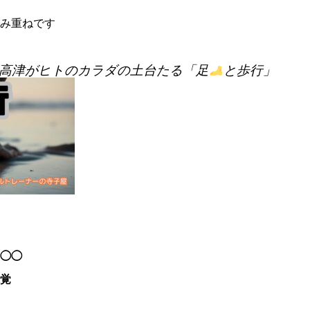
み重ねです
高津がヒトのカラダの土台たる「足
と歩行」
◯◯
覚