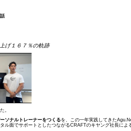
話
上げ１６７％の軌跡
た。
ーソナルトレーナーをつくる
を、この一年実践してきた
Agu
タル面でサポートとした
つながるCRAFTのキヤング社長
によ