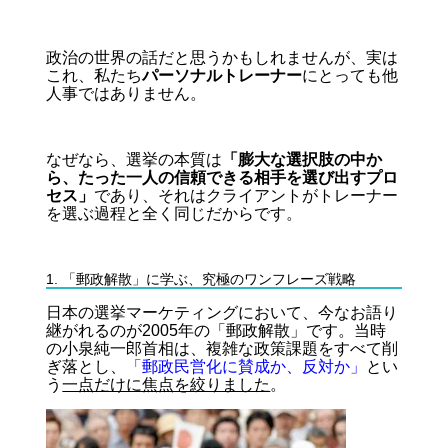
政治の世界の話だと思うかもしれませんが、実は
これ、私たち
パーソナルトレーナー
にとっても他
人事ではありません。
なぜなら、選挙の本質は
「膨大な選択肢の中か
ら、たった一人の信頼できる相手を選び出すプロ
セス」
であり、それはクライアントがトレーナー
を選ぶ過程と全く同じだからです。
1. 「郵政解散」に学ぶ、究極のワンフレーズ戦略
日本の選挙マーケティングにおいて、今なお語り
継がれるのが2005年の「郵政解散」です。当時
の小泉純一郎首相は、複雑な政策課題をすべて削
ぎ落とし、
「郵政民営化に賛成か、反対か」
とい
う
一点だけに焦点を絞りました
。