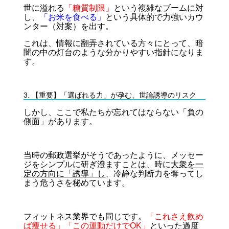
世に溢れる
「糖質制限」
という複雑なブームに対
し、
「お米を食べる」
という具体的で力強いカウ
ンター（対案）を出す。
これは、情報に翻弄されている方々にとって、暗
闇の中の灯台のような分かりやすい指針になりま
す。
3. 【重要】「選ばれる力」が孕む、世論誘導のリスク
しかし、ここで私たちが忘れてはならない「負の
側面」があります。
当時の郵政選挙がそうであったように、メッセー
ジをシンプルに研ぎ澄ますことは、時に
大衆を一
定の方向に「誘導」し
、冷静な判断力を奪ってし
まう危うさを秘めています。
フィットネス業界でも同じです。
「これさえ飲め
ば痩せる」「この運動だけでOK」
といった過度